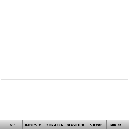
AGB
IMPRESSUM
DATENSCHUTZ
NEWSLETTER
SITEMAP
KONTAKT