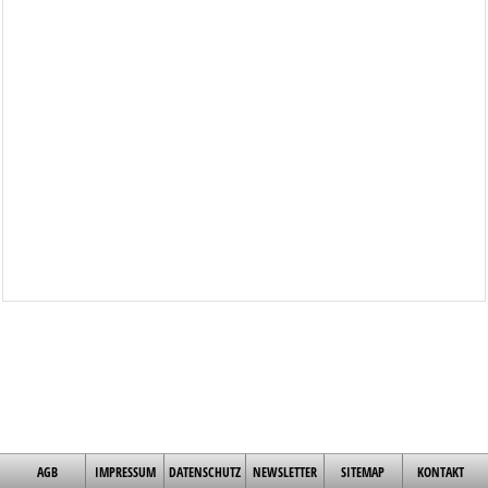
AGB
IMPRESSUM
DATENSCHUTZ
NEWSLETTER
SITEMAP
KONTAKT