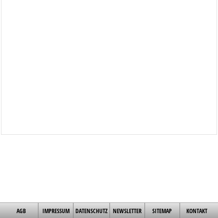
AGB
IMPRESSUM
DATENSCHUTZ
NEWSLETTER
SITEMAP
KONTAKT