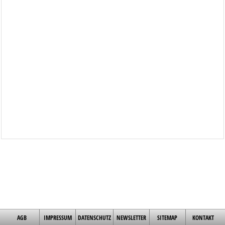
AGB
IMPRESSUM
DATENSCHUTZ
NEWSLETTER
SITEMAP
KONTAKT