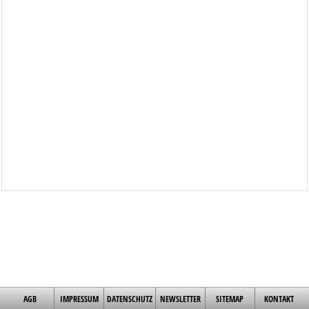
AGB
IMPRESSUM
DATENSCHUTZ
NEWSLETTER
SITEMAP
KONTAKT