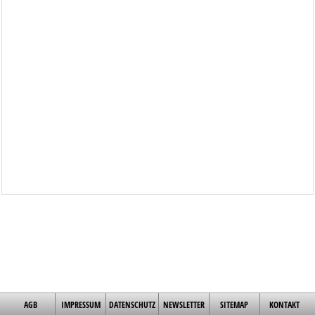
AGB
IMPRESSUM
DATENSCHUTZ
NEWSLETTER
SITEMAP
KONTAKT