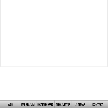
AGB
IMPRESSUM
DATENSCHUTZ
NEWSLETTER
SITEMAP
KONTAKT